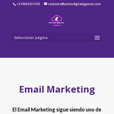
var handler = ePayco.checkout.configure({ key:
+573003257473
contacto@activodigitalagencia.com
'45b960805ced5c27ce34b1600b4b9f54', test: false })
Seleccionar página
Email Marketing
El Email Marketing sigue siendo uno de